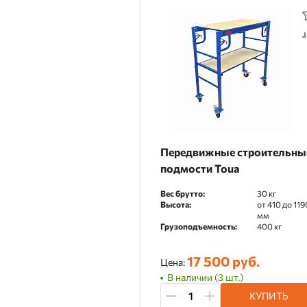
Передвижные строительны
подмости Toua
Вес брутто:
30 кг
Высота:
от 410 до 119
мм
Грузоподъемность:
400 кг
17 500 руб.
Цена:
В наличии (3 шт.)
КУПИТЬ