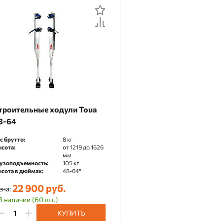
троительные ходули Toua
8-64
с брутто:
8 кг
сота:
от 1219 до 1626
мм
узоподъемность:
105 кг
сота в дюймах:
48-64″
22 900 руб.
ена:
В наличии (60 шт.)
КУПИТЬ