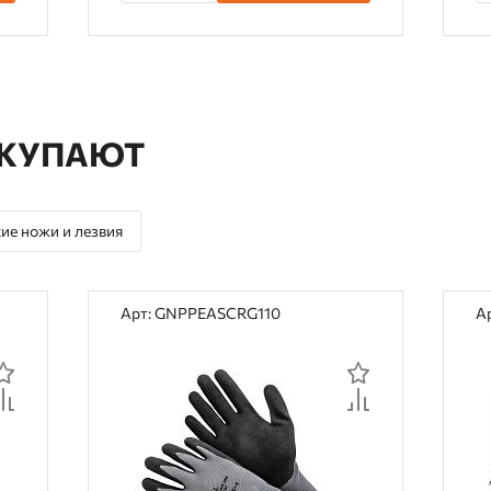
ОКУПАЮТ
ие ножи и лезвия
Арт: GNPPEASCRG110
А