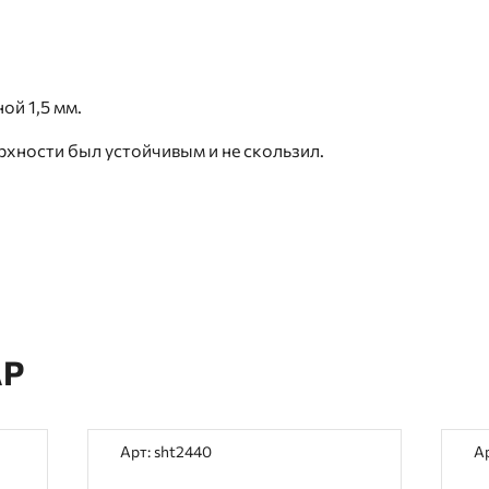
ой 1,5 мм.
рхности был устойчивым и не скользил.
АР
Арт: sht2440
А