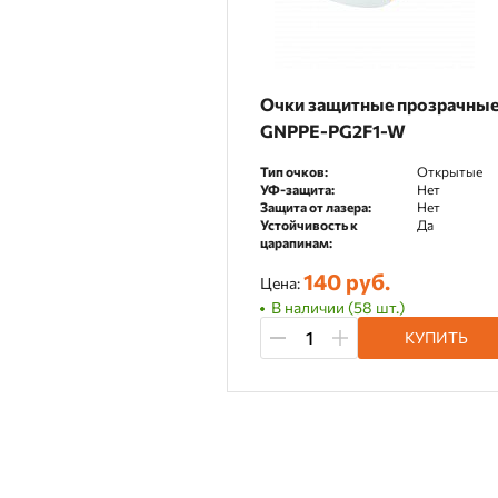
Очки защитные прозрачны
GNPPE-PG2F1-W
Тип очков:
Открытые
УФ-защита:
Нет
Защита от лазера:
Нет
Устойчивость к
Да
царапинам:
140 руб.
Цена:
В наличии (58 шт.)
КУПИТЬ