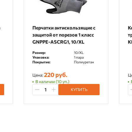
е
Перчатки антискользящие с
К
защитой от порезов 1 класс
т
GNPPE-ASCRG1, 10/XL
K
Размер:
10/XL
Упаковка:
1 пара
Покрытие:
Полиуретан
220 руб.
Цена:
Ц
В наличии (10 уп.)
КУПИТЬ