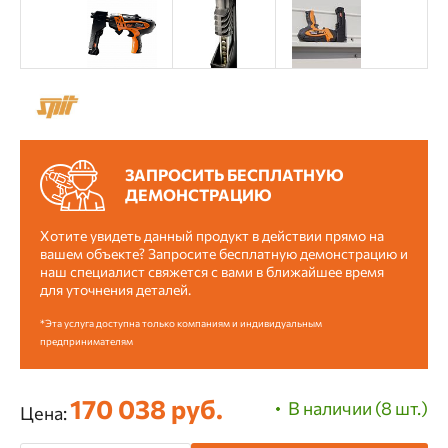
ЗАПРОСИТЬ БЕСПЛАТНУЮ
ДЕМОНСТРАЦИЮ
Хотите увидеть данный продукт в действии прямо на
вашем объекте? Запросите бесплатную демонстрацию и
наш специалист свяжется с вами в ближайшее время
для уточнения деталей.
*Эта услуга доступна только компаниям и индивидуальным
предпринимателям
170 038 руб.
В наличии (8 шт.)
Цена: