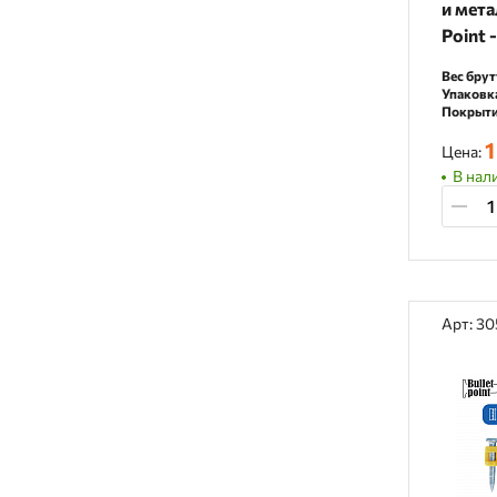
и мета
Point 
Вес брут
Упаковк
Покрыти
1
Цена:
В нал
Арт: 3