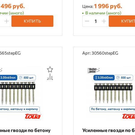
 496 руб.
1 996 руб.
Цена:
ичии (много)
В наличии (много)
КУПИТЬ
КУПИ
0565stepEG
Арт: 30560stepEG
нные гвозди по бетону
Усиленные гвозди по 