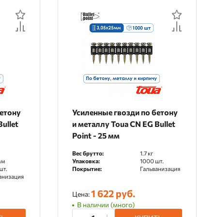
бетону
Усиленные гвозди по бетону
ullet
и металлу Toua CN EG Bullet
Point - 25 мм
Вес брутто:
1.7 кг
мм
Упаковка:
1000 шт.
шт.
Покрытие:
Гальванизация
анизация
1 622 руб.
Цена:
В наличии (много)