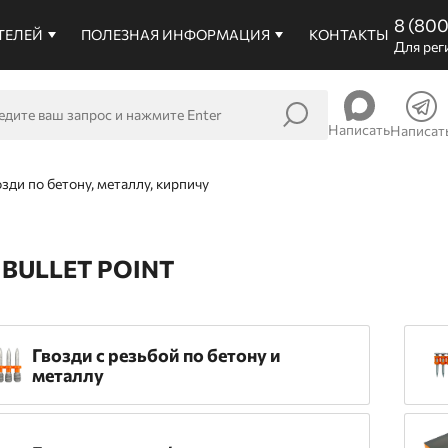
8 (80
ТЕЛЕЙ
ПОЛЕЗНАЯ ИНФОРМАЦИЯ
КОНТАКТЫ
Для рег
Написать
Написат
озди по бетону, металлу, кирпичу
BULLET POINT
Гвозди c резьбой по бетону и
металлу