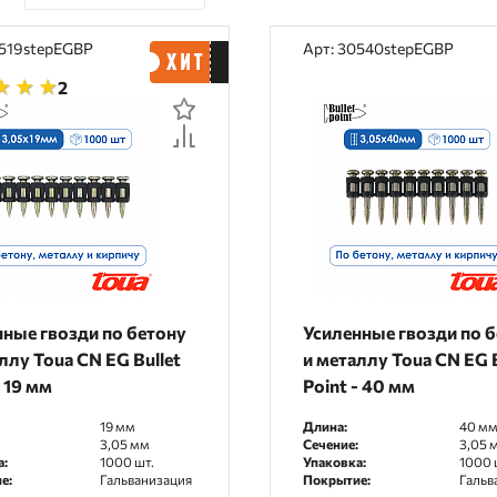
По цене
0519stepEGBP
Арт: 30540stepEGBP
По наличию
2
По рейтингу
По отзывам
нные гвозди по бетону
Усиленные гвозди по 
ллу Toua CN EG Bullet
и металлу Toua CN EG B
- 19 мм
Point - 40 мм
19 мм
Длина:
40 м
3,05 мм
Сечение:
3,05 
а:
1000 шт.
Упаковка:
1000 
е:
Гальванизация
Покрытие:
Гальв