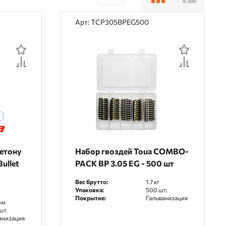
30
Арт: TCP305BPEG500
60
90
бетону
Набор гвоздей Toua COMBO-
ullet
PACK BP 3.05 EG - 500 шт
Вес брутто:
1.7 кг
Упаковка:
500 шт.
м
Покрытие:
Гальванизация
мм
шт.
анизация