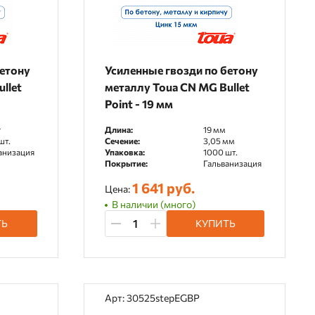
бетону
Усиленные гвозди по бетону
llet
металлу Toua CN MG Bullet
Point - 19 мм
г
Длина:
19 мм
шт.
Сечение:
3,05 мм
анизация
Упаковка:
1000 шт.
Покрытие:
Гальванизация
1 641 руб.
Цена:
В наличии (много)
ТЬ
КУПИТЬ
Арт: 30525stepEGBP