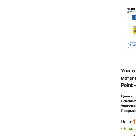
Усиле
металл
Point 
Длина:
Сечение:
Упаковк
Покрыти
1
Цена:
В нал