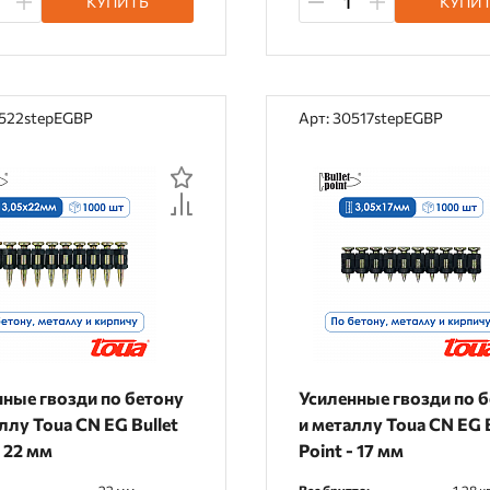
КУПИТЬ
КУПИ
0522stepEGBP
Арт: 30517stepEGBP
нные гвозди по бетону
Усиленные гвозди по 
ллу Toua CN EG Bullet
и металлу Toua CN EG B
- 22 мм
Point - 17 мм