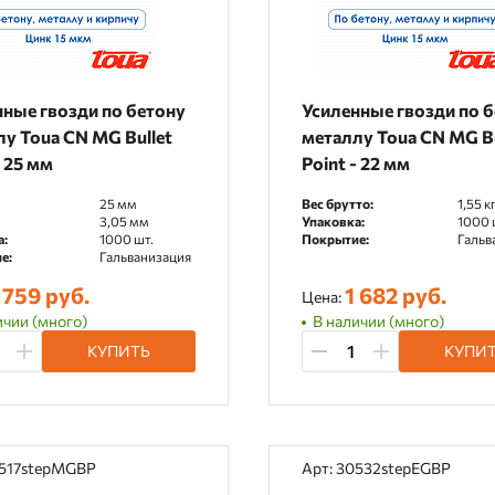
нные гвозди по бетону
Усиленные гвозди по 
у Toua CN MG Bullet
металлу Toua CN MG Bu
- 25 мм
Point - 22 мм
25 мм
Вес брутто:
1,55 к
3,05 мм
Упаковка:
1000 
а:
1000 шт.
Покрытие:
Гальв
е:
Гальванизация
 759 руб.
1 682 руб.
Цена:
ичии (много)
В наличии (много)
КУПИТЬ
КУПИ
0517stepMGBP
Арт: 30532stepEGBP