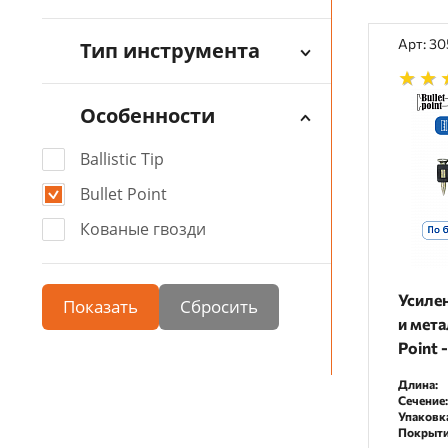
Арт: 3
Тип инструмента
Особенности
Ballistic Tip
Bullet Point
Кованые гвозди
Усиле
Показать
и мета
Point 
Длина:
Сечение:
Упаковк
Покрыти