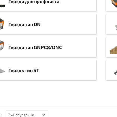
Гвозди для профлиста
Гвозди тип DN
Гвозди тип GNPC8/DNC
Гвоздь тип ST
ь:
Популярные