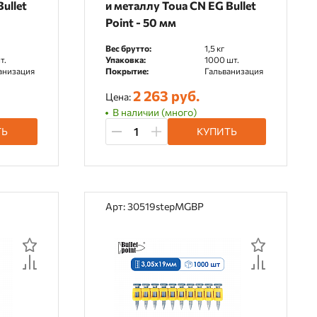
ullet
и металлу Toua CN EG Bullet
Point - 50 мм
Вес брутто:
1,5 кг
т.
Упаковка:
1000 шт.
анизация
Покрытие:
Гальванизация
2 263 руб.
Цена:
В наличии (много)
ТЬ
КУПИТЬ
Арт: 30519stepMGBP