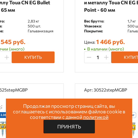
ллу Toua CN EG Bullet
и металлу Toua CN EG B
- 65 мм
Point - 60 мм
то:
2,83 кг
Вес брутто:
1,7 кг
а:
500 шт.
Упаковка:
500 ш
е:
Гальванизация
Покрытие:
Гальв
 545 руб.
1 466 руб.
Цена:
ичии (много)
В наличии (много)
КУПИТЬ
КУПИ
0525stepMGBP
Арт: 30522stepMGBP
Продолжая просмотр страниц сайта, вы
соглашаетесь с использованием файлов cookie в
соответствии с данной
политикой
ПРИНЯТЬ