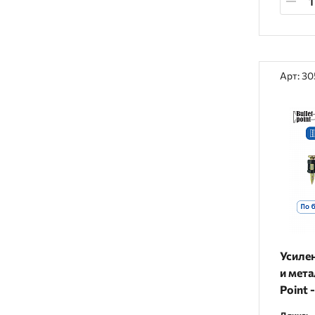
Арт: 3
Усиле
и мета
Point 