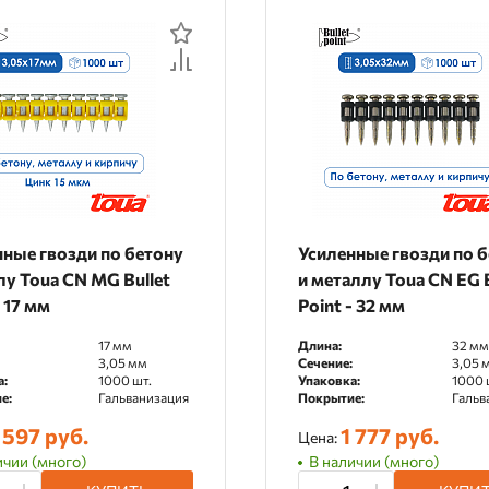
нные гвозди по бетону
Усиленные гвозди по 
у Toua CN MG Bullet
и металлу Toua CN EG B
- 17 мм
Point - 32 мм
17 мм
Длина:
32 мм
3,05 мм
Сечение:
3,05 
а:
1000 шт.
Упаковка:
1000 
е:
Гальванизация
Покрытие:
Гальв
 597 руб.
1 777 руб.
Цена:
ичии (много)
В наличии (много)