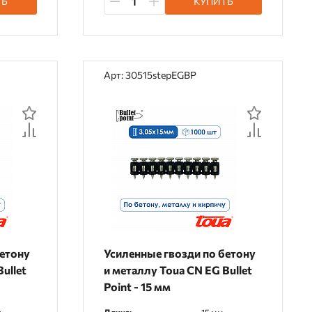
ТЬ
КУПИТЬ
Арт: 30515stepEGBP
бетону
Усиленные гвозди по бетону
ullet
и металлу Toua CN EG Bullet
Point - 15 мм