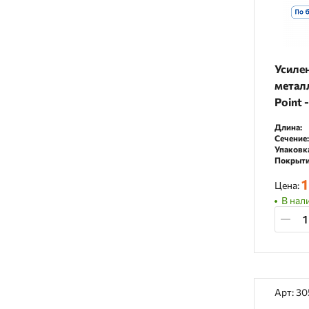
Усиле
металл
Point 
Длина:
Сечение:
Упаковк
Покрыти
1
Цена:
В нал
Арт: 3