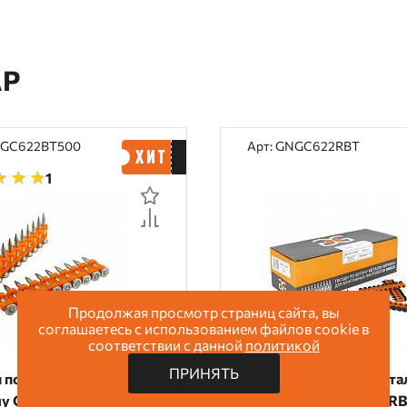
АР
NGC622BT500
Арт: GNGC622RBT
1
Продолжая просмотр страниц сайта, вы
соглашаетесь с использованием файлов cookie в
соответствии с данной
политикой
ПРИНЯТЬ
 по бетону металлу и
Гвозди по бетону мета
чу GNGC6-22-BT - 500
кирпичу GNGC6-22-RB