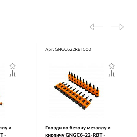
Арт: GNGC622RBT500
ллу и
Гвозди по бетону металлу и
T -
кирпичу GNGC6-22-RBT -