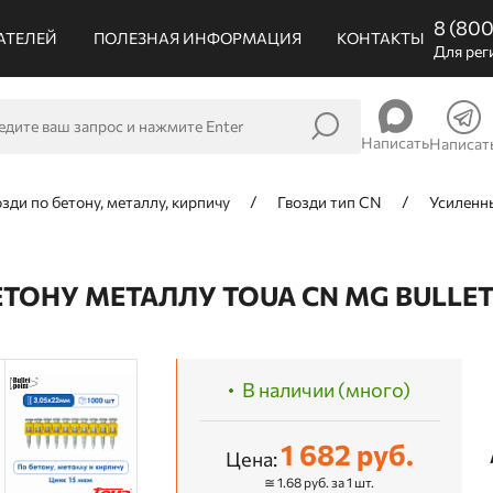
8 (80
АТЕЛЕЙ
ПОЛЕЗНАЯ ИНФОРМАЦИЯ
КОНТАКТЫ
Для рег
Написать
Написат
озди по бетону, металлу, кирпичу
Гвозди тип CN
Усиленны
ТОНУ МЕТАЛЛУ TOUA CN MG BULLET 
В наличии (много)
1 682 руб.
Цена:
≅ 1.68 руб. за 1 шт.