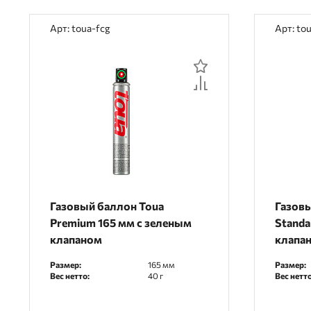
Арт: toua-fcg
Арт: to
Газовый баллон Toua
Газовы
Premium 165 мм с зеленым
Standa
клапаном
клапа
Размер:
165 мм
Размер:
Вес нетто:
40 г
Вес нетто