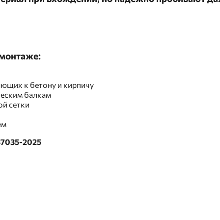
монтаже:
ющих к бетону и кирпичу
ческим балкам
ой сетки
ем
37035-2025