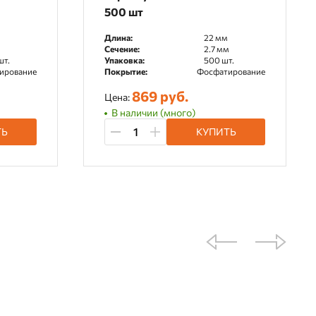
500 шт
Длина:
22 мм
м
Сечение:
2.7 мм
шт.
Упаковка:
500 шт.
ирование
Покрытие:
Фосфатирование
869 руб.
Цена:
В наличии (много)
ТЬ
КУПИТЬ