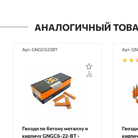
АНАЛОГИЧНЫЙ ТОВ
Арт: GNGC622BT
Арт: G
Гвозди по бетону металлу и
Гвозди
кирпичу GNGC6-22-BT -
кирпи