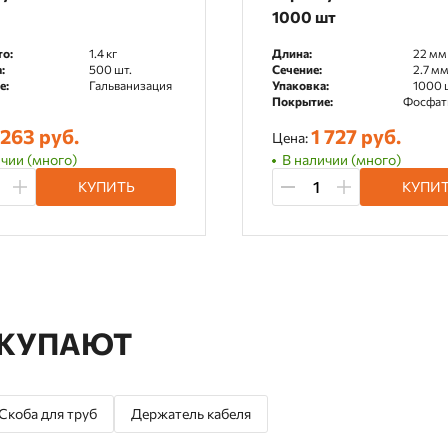
1000 шт
то:
1.4 кг
Длина:
22 мм
:
500 шт.
Сечение:
2.7 м
е:
Гальванизация
Упаковка:
1000 
Покрытие:
Фосфат
 263 руб.
1 727 руб.
Цена:
чии (много)
В наличии (много)
КУПИТЬ
КУПИ
ОКУПАЮТ
Скоба для труб
Держатель кабеля