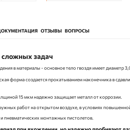
ДОКУМЕНТАЦИЯ
ОТЗЫВЫ
ВОПРОСЫ
х сложных задач
ия в материалы - основное тело гвоздя имеет диаметр 3,05
ская форма создается прокатыванием наконечника в сдавли
лщиной 15 мкм надежно защищает металл от коррозии.
ружных работ на открытом воздухе, в условиях повышенной
 и пневматических монтажных пистолетов.
материал при вхождении, но надежно пробивают д