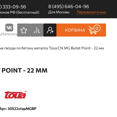
8 (495) 646-04-96
0) 333-09-56
Для Москвы
Перезвоните мне
ионов РФ (бесплатный)
0
КОРЗИНА
Написать
ь
е гвозди по бетону металлу Toua CN MG Bullet Point - 22 мм
POINT - 22 ММ
Арт: 30522stepMGBP