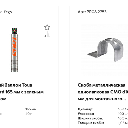
ua-fcgs
Арт: PR08.2753
й баллон Toua
Скоба металлическая
rd 165 мм с зеленым
однолапковая СМО d1
ном
мм для монтажного
пистолета (без отверс
165 мм
Диаметр:
16-17
(100 шт/уп) Промрука
:
40 г
Упаковка:
100 шт
Ширина скобы:
16,5 
Толщина скобы:
1,05 