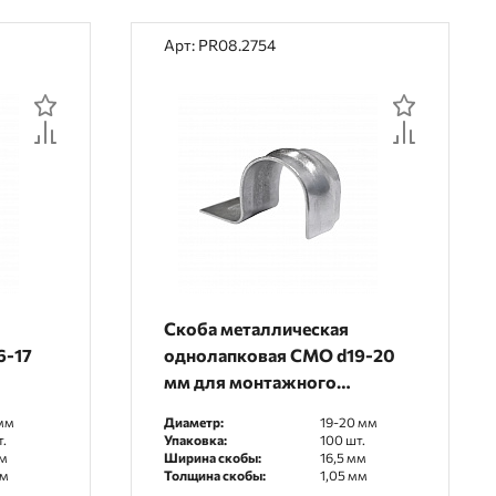
Арт: PR08.2754
Скоба металлическая
6-17
однолапковая СМО d19-20
мм для монтажного
тий)
пистолета (без отверстий)
 мм
Диаметр:
19-20 мм
в
(100 шт/уп) Промрукав
.
Упаковка:
100 шт.
мм
Ширина скобы:
16,5 мм
мм
Толщина скобы:
1,05 мм