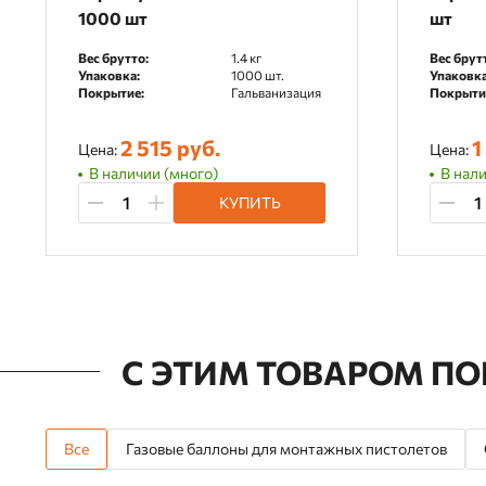
1000 шт
шт
Вес брутто:
1.4 кг
Вес брут
Упаковка:
1000 шт.
Упаковка
Покрытие:
Гальванизация
Покрыти
2 515 руб.
1
Цена:
Цена:
В наличии (много)
В нали
КУПИТЬ
С ЭТИМ ТОВАРОМ П
Все
Газовые баллоны для монтажных пистолетов