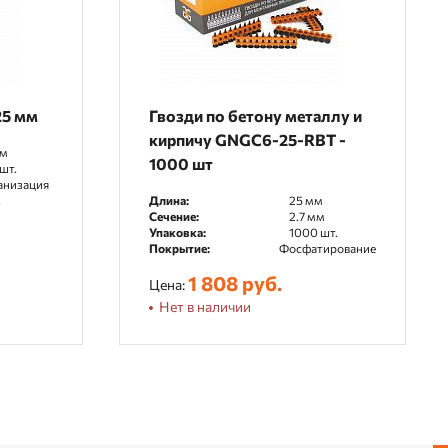
25 мм
Гвозди по бетону металлу и
кирпичу GNGC6-25-RBT -
мм
1000 шт
шт.
анизация
.
Длина:
25 мм
Сечение:
2.7 мм
Упаковка:
1000 шт.
Покрытие:
Фосфатирование
1 808 руб.
Цена:
Нет в наличии