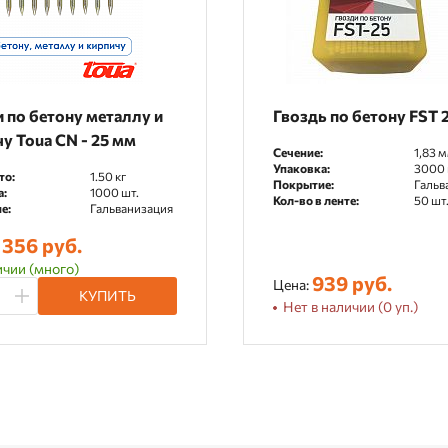
 по бетону металлу и
Гвоздь по бетону FST 
у Toua CN - 25 мм
Сечение:
1,83 
Упаковка:
3000 
то:
1.50 кг
Покрытие:
Гальв
а:
1000 шт.
Кол-во в ленте:
50 шт
е:
Гальванизация
 356 руб.
ичии (много)
939 руб.
Цена:
КУПИТЬ
Нет в наличии (0 уп.)