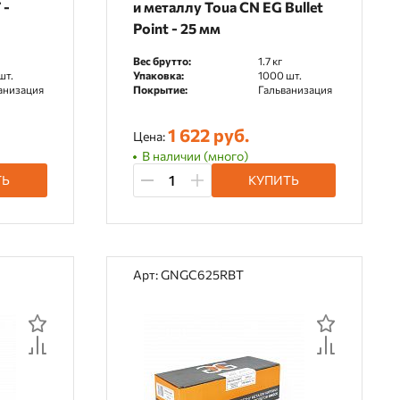
 -
и металлу Toua CN EG Bullet
Point - 25 мм
Вес брутто:
1.7 кг
шт.
Упаковка:
1000 шт.
анизация
Покрытие:
Гальванизация
1 622 руб.
Цена:
В наличии (много)
ТЬ
КУПИТЬ
Арт: GNGC625RBT