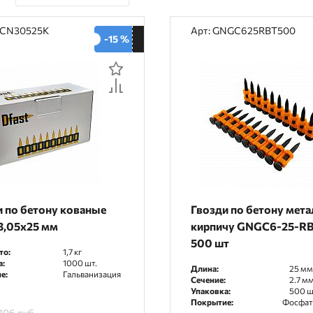
По цене
FCN30525K
Арт: GNGC625RBT500
-15 %
По наличию
По рейтингу
По отзывам
и по бетону кованые
Гвозди по бетону мета
3,05х25 мм
кирпичу GNGC6-25-RB
500 шт
то:
1,7 кг
а:
1000 шт.
Длина:
25 мм
е:
Гальванизация
Сечение:
2.7 м
Упаковка:
500 ш
Покрытие:
Фосфат
 106 руб.