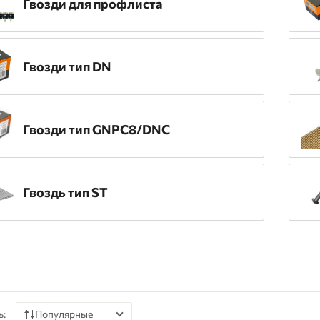
Гвозди для профлиста
Гвозди тип DN
Гвозди тип GNPC8/DNC
Гвоздь тип ST
ь:
Популярные