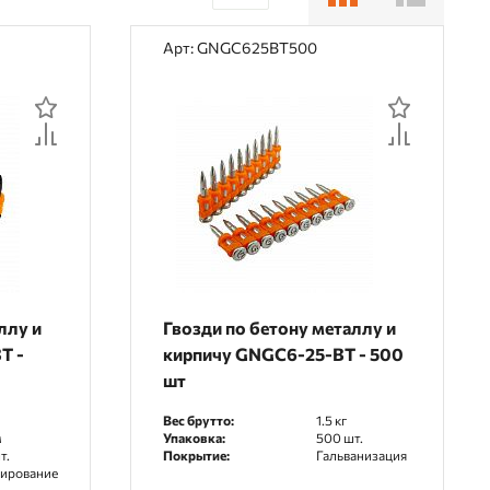
30
Арт: GNGC625BT500
60
90
ллу и
Гвозди по бетону металлу и
T -
кирпичу GNGC6-25-BT - 500
шт
Вес брутто:
1.5 кг
м
Упаковка:
500 шт.
т.
Покрытие:
Гальванизация
ирование