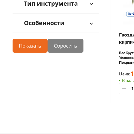
Тип инструмента
Особенности
Гвозди
кирпич
Показать
Вес брут
Упаковк
Покрыти
1
Цена:
В нал