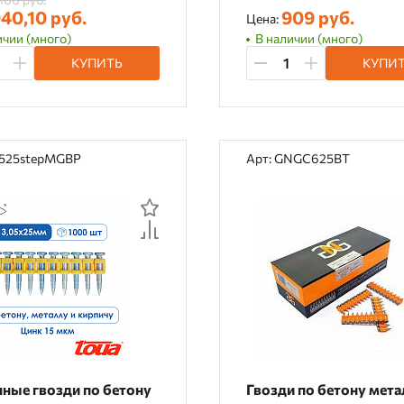
40,10 руб.
909 руб.
Цена:
ичии (много)
В наличии (много)
КУПИТЬ
КУПИ
0525stepMGBP
Арт: GNGC625BT
нные гвозди по бетону
Гвозди по бетону мета