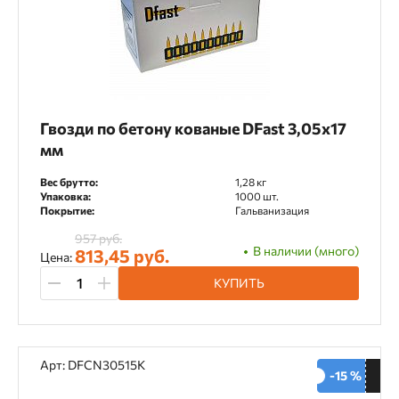
Гвозди по бетону кованые DFast 3,05х17
мм
Вес брутто:
1,28 кг
Упаковка:
1000 шт.
Покрытие:
Гальванизация
957 руб.
В наличии (много)
813,45 руб.
Цена:
КУПИТЬ
Арт: DFCN30515K
-15 %