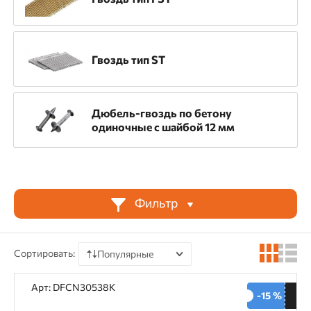
Тонколистовой металл
Гвоздь тип ST
Тип крепежа
Гвозди для ЛСТК
Гвозди тип DNW
Дюбель-гвоздь по бетону
Гвоздь CN
Гвоздь GNPC8/DNC
одиночные с шайбой 12 мм
Гвоздь для профлиста
Гвоздь одиночный 4,5 мм
Фильтр
Гвоздь с резьбой
Гвоздь тип DN
Гвоздь тип FST
Гвоздь тип ST
Сортировать:
Популярные
По цене
Арт: DFCN30538K
Длина
-15 %
По наличию