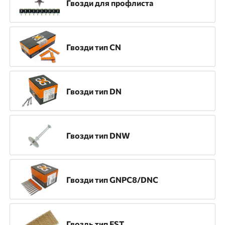
Гвозди для профлиста
Назначение
Для напольных покрытий
Гвозди тип CN
Инженерные системы
ЛСТК
Монтаж ГКЛ
Монтаж опалубки
Монтаж профлиста
Натяжные потолки
Гвозди тип DN
Общестроительный монтаж
Отделочные работы
Гвозди тип DNW
Электромонтажные работы
Гвозди тип GNPC8/DNC
Материал применения
Бетон
Кирпич
Металл
Гвоздь тип FST