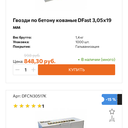
Гвозди по бетону кованые DFast 3,05х19
мм
Вес брутто:
1,4 кг
Упаковка:
1000 шт.
Покрытие:
Гальванизация
998 руб.
В наличии (много)
848,30 руб.
Цена:
КУПИТЬ
Арт: DFCN30517K
-15 %
1