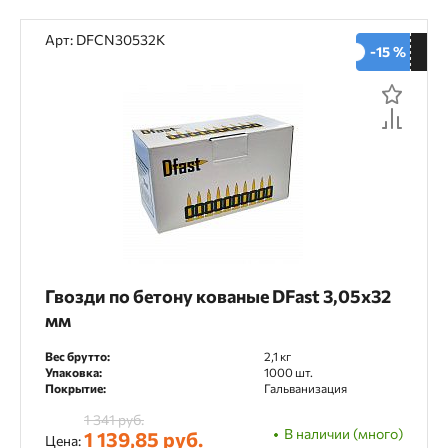
Сечение
Арт: DFCN30532K
-15 %
1,83 мм
2,2 мм
2.7 мм
3 мм
3,05 мм
3,7 мм
4,0 мм
4,5 мм
Покрытие
Гальванизация
Фосфатирование
Материал
Гвозди по бетону кованые DFast 3,05х32
мм
Сталь
Вес брутто:
2,1 кг
Упаковка:
1000 шт.
Покрытие:
Гальванизация
Тип инструмента
1 341 руб.
В наличии (много)
1 139,85 руб.
Цена: