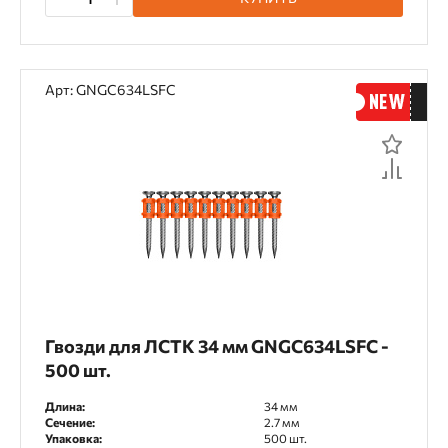
Арт: GNGC634LSFC
Гвозди для ЛСТК 34 мм GNGC634LSFC -
500 шт.
Длина:
34 мм
Сечение:
2.7 мм
Упаковка:
500 шт.