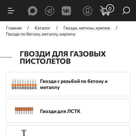
ФИЛЬТРЫ
0
Цена, ₽
Главная
Каталог
Гвозди, метизы, крепеж
Гвозди по бетону, металлу, кирпичу
ГВОЗДИ ДЛЯ ГАЗОВЫХ
ПИСТОЛЕТОВ
от
до
Гвозди c резьбой по бетону и
металлу
Производитель
GNG
TOUA
Trusty-Tools
DFast
Гвозди для ЛСТК
SPIT
Гефест