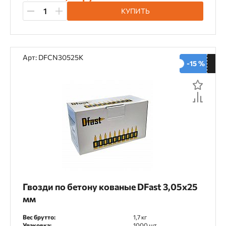
Аккумуляторный
Газовый
КУПИТЬ
Пневматический
Пороховой
Арт: DFCN30525K
-15 %
Особенности
Ballistic Tip
Bullet Point
Кованые гвозди
Гвозди по бетону кованые DFast 3,05х25
мм
Вес брутто:
1,7 кг
Упаковка:
1000 шт.