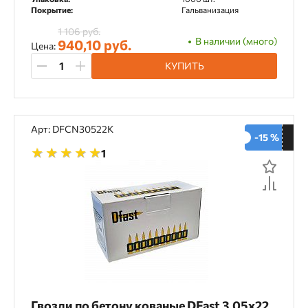
Покрытие:
Гальванизация
1 106 руб.
В наличии (много)
940,10 руб.
Цена:
КУПИТЬ
Арт: DFCN30522K
-15 %
1
Гвозди по бетону кованые DFast 3,05х22