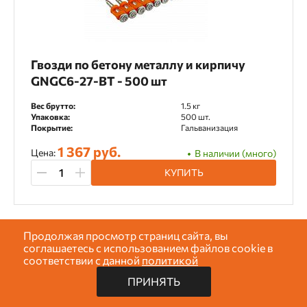
Гвозди по бетону металлу и кирпичу
GNGC6-27-BT - 500 шт
Вес брутто:
1.5 кг
Упаковка:
500 шт.
Покрытие:
Гальванизация
1 367 руб.
Цена:
В наличии (много)
КУПИТЬ
Продолжая просмотр страниц сайта, вы
Арт: 30540stepEGBP
Показать
67
товаров
соглашаетесь с использованием файлов cookie в
соответствии с данной
политикой
ПРИНЯТЬ