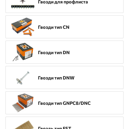
Гвозди для профлиста
Назначение
Для напольных покрытий
Гвозди тип CN
Инженерные системы
ЛСТК
Монтаж ГКЛ
Монтаж опалубки
Монтаж профлиста
Натяжные потолки
Гвозди тип DN
Общестроительный монтаж
Отделочные работы
Гвозди тип DNW
Электромонтажные работы
Гвозди тип GNPC8/DNC
Материал применения
Бетон
Кирпич
Металл
Гвоздь тип FST