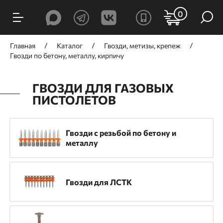
ФИЛЬТРЫ
0
Цена, ₽
Главная
Каталог
Гвозди, метизы, крепеж
Гвозди по бетону, металлу, кирпичу
ГВОЗДИ ДЛЯ ГАЗОВЫХ
ПИСТОЛЕТОВ
от
до
Гвозди c резьбой по бетону и
металлу
Производитель
GNG
TOUA
Trusty-Tools
DFast
Гвозди для ЛСТК
SPIT
Гефест