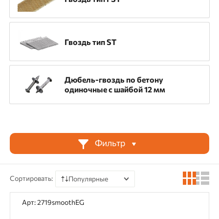
Тонколистовой металл
Гвоздь тип ST
Тип крепежа
Гвозди для ЛСТК
Гвозди тип DNW
Дюбель-гвоздь по бетону
Гвоздь CN
Гвоздь GNPC8/DNC
одиночные с шайбой 12 мм
Гвоздь для профлиста
Гвоздь одиночный 4,5 мм
Фильтр
Гвоздь с резьбой
Гвоздь тип DN
Гвоздь тип FST
Гвоздь тип ST
Сортировать:
Популярные
По цене
Арт: 2719smoothEG
Длина
По наличию