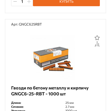
КУПИТЬ
Аккумуляторный
Газовый
Пневматический
Пороховой
Арт: GNGC625RBT
Особенности
Ballistic Tip
Bullet Point
Кованые гвозди
Гвозди по бетону металлу и кирпичу
GNGC6-25-RBT - 1000 шт
Длина:
25 мм
Сечение:
2.7 мм
Упаковка:
1000 шт.