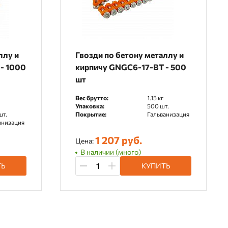
ллу и
Гвозди по бетону металлу и
- 1000
кирпичу GNGC6-17-BT - 500
шт
Вес брутто:
1.15 кг
Упаковка:
500 шт.
шт.
Покрытие:
Гальванизация
анизация
1 207 руб.
Цена:
В наличии (много)
ТЬ
КУПИТЬ