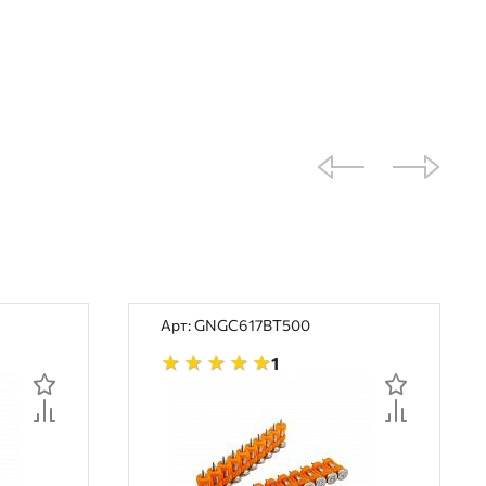
Арт: GNGC617BT500
1