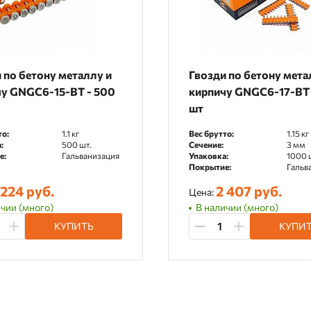
 по бетону металлу и
Гвозди по бетону мета
чу GNGC6-15-BT - 500
кирпичу GNGC6-17-BT 
шт
то:
1.1 кг
Вес брутто:
1.15 кг
:
500 шт.
Сечение:
3 мм
е:
Гальванизация
Упаковка:
1000 
Покрытие:
Гальв
 224 руб.
2 407 руб.
Цена:
чии (много)
В наличии (много)
КУПИТЬ
КУПИ