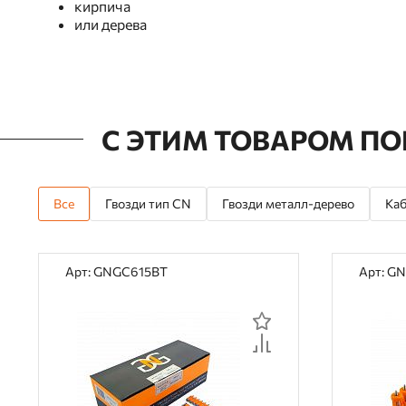
кирпича
или дерева
С ЭТИМ ТОВАРОМ П
Все
Гвозди тип CN
Гвозди металл-дерево
Каб
Арт: GNGC615BT
Арт: G