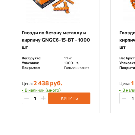
Гвозди по бетону металлу и
Гвозди
кирпичу GNGC6-15-BT - 1000
кирпи
шт
шт
Вес брутто:
1.1 кг
Вес брут
Упаковка:
1000 шт.
Упаковка
Покрытие:
Гальванизация
Покрыти
2 438 руб.
1
Цена:
Цена:
В наличии (много)
В нали
КУПИТЬ