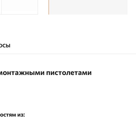
ОСЫ
 монтажными пистолетами
остям из: