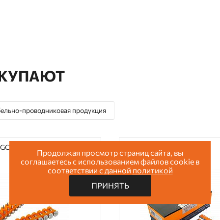
ОКУПАЮТ
ельно-проводниковая продукция
NGC615BT500
Арт: GNGC617BT
Продолжая просмотр страниц сайта, вы
соглашаетесь с использованием файлов cookie в
соответствии с данной
политикой
ПРИНЯТЬ