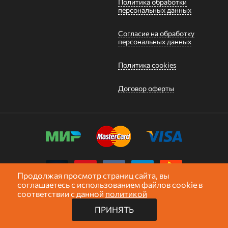
Политика обработки
персональных данных
Согласие на обработку
персональных данных
Политика cookies
Договор оферты
Продолжая просмотр страниц сайта, вы
соглашаетесь с использованием файлов cookie в
Карта сайта
соответствии с данной
политикой
587,40
p.
КУПИТЬ
≅ 29.37 руб. за 1 шт.
ПРИНЯТЬ
2026 «GNGroup»
Профессиональный монтажный инструмент