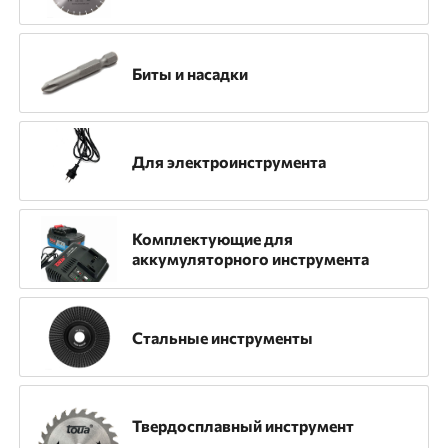
Назначение
Биты и насадки
Для аккумуляторных пистолетов
Для алмазных дисков
Для бензорезов
Для электроинструмента
Для газовых пистолетов
Для гравировальных машин
Для дрелей
Комплектующие для
аккумуляторного инструмента
Для дрелей алмазного сверления
Для камнерезных станков
Для коронок
Стальные инструменты
Для машин алмазного бурения
Для мозаично-шлифовальной машины
Твердосплавный инструмент
Для монтажной пилы