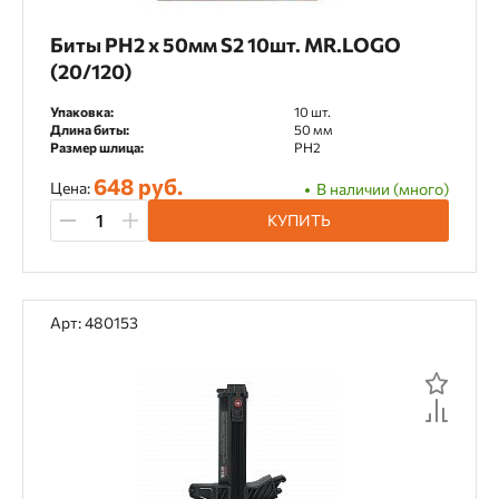
Биты PH2 х 50мм S2 10шт. MR.LOGO
(20/120)
Упаковка:
10 шт.
Длина биты:
50 мм
Размер шлица:
PH2
648 руб.
Цена:
В наличии (много)
КУПИТЬ
Арт: 480153