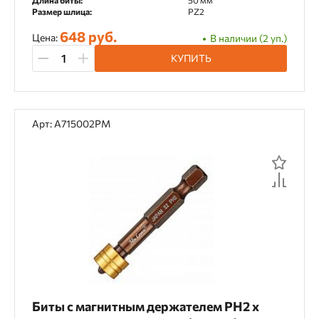
40 мм
400 мм
410 мм
42 мм
Длина биты:
50 мм
Размер шлица:
PZ2
43 мм
44 мм
45 мм
450 мм
648 руб.
Цена:
В наличии (2 уп.)
47 мм
48 мм
50 мм
52 мм
КУПИТЬ
540 мм
55 мм
57 мм
60 мм
63 мм
65 мм
69 мм
73 мм
Арт: A715002PM
75 мм
80 мм
81 мм
87 мм
90 мм
94 мм
940 мм
Биты с магнитным держателем PH2 х