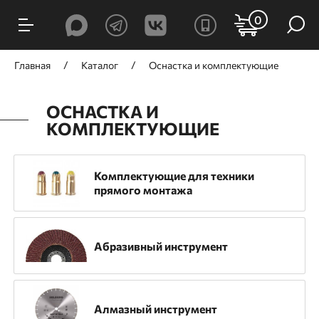
ФИЛЬТРЫ
0
Цена, ₽
Главная
Каталог
Оснастка и комплектующие
ОСНАСТКА И
КОМПЛЕКТУЮЩИЕ
от
до
Комплектующие для техники
прямого монтажа
Производитель
GNG
TOUA
Trusty-Tools
HILBERG
Абразивный инструмент
Mr. Logo
Mr. Экономик
RinG
TRIO-DIAMOND
Гефест
ЗУБР
Алмазный инструмент