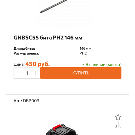
GNBSC55 бита PH2 146 мм
Длина биты:
146 мм
Размер шлица:
PH2
450 руб.
Цена:
В наличии (много)
КУПИТЬ
Арт: DBP003