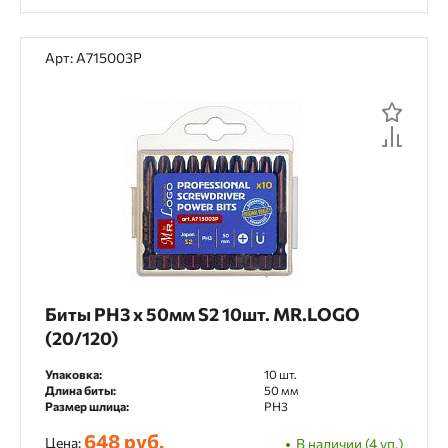
225 мм
24 мм
25 мм
250 мм
Арт: A715003P
26 мм
27 - 82 мм
27 мм
28 мм
3 мм
3.2 мм
3.5 мм
30 мм
302 мм
32 мм
33 мм
35 мм
36 мм
4 мм
4.2 мм
4.5 мм
4.8 мм
40 мм
42 мм
45 мм
46 мм
5 мм
5.2 мм
5.5 мм
Биты PH3 х 50мм S2 10шт. MR.LOGO
50 мм
52 мм
55 мм
56 мм
(20/120)
6 мм
6.5 мм
60 мм
62 мм
Упаковка:
10 шт.
Длина биты:
50 мм
65 мм
68 мм
7 мм
7.5 мм
Размер шлица:
PH3
648 руб.
Цена:
В наличии (4 уп.)