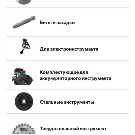
Назначение
Биты и насадки
Для аккумуляторных пистолетов
Для алмазных дисков
Для бензорезов
Для электроинструмента
Для газовых пистолетов
Для гравировальных машин
Для дрелей
Комплектующие для
аккумуляторного инструмента
Для дрелей алмазного сверления
Для камнерезных станков
Для коронок
Стальные инструменты
Для машин алмазного бурения
Для мозаично-шлифовальной машины
Твердосплавный инструмент
Для монтажной пилы