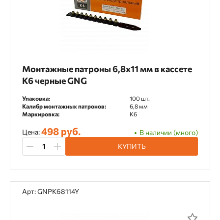
Коронки алмазные
Крепления для алмазных установок
Насадки
Насадки-удлинители
Монтажные патроны 6,8х11 мм в кассете
Ножи для электрорубанка
К6 черные GNG
Отрезные диски
Переходники
Упаковка:
100 шт.
Калибр монтажных патронов:
6,8 мм
Пильные диски
Полотна для реноватора
Маркировка:
К6
498 руб.
Пороховые патроны
Пылеудалители
Цена:
В наличии (много)
КУПИТЬ
Расходники
Сверла
Сверла ступенчатые
Арт: GNPK68114Y
Сверла центрирующие
Средства для ухода за инструментом