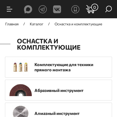
ФИЛЬТРЫ
0
Цена, ₽
Главная
Каталог
Оснастка и комплектующие
ОСНАСТКА И
КОМПЛЕКТУЮЩИЕ
от
до
Комплектующие для техники
прямого монтажа
Производитель
GNG
TOUA
Trusty-Tools
HILBERG
Абразивный инструмент
Mr. Logo
Mr. Экономик
RinG
TRIO-DIAMOND
Гефест
ЗУБР
Алмазный инструмент