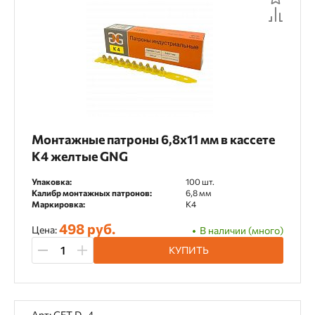
Стволы, насадки, магазины
Фреза алмазная
Хвостовики
Чашки шлифовальные
Шлифовальные круги
Монтажные патроны 6,8х11 мм в кассете
К4 желтые GNG
Материал применения
Упаковка:
100 шт.
OSB
Алюминий
Арматура
Калибр монтажных патронов:
6,8 мм
Маркировка:
К4
Армированный бетон
Асфальт
498 руб.
Цена:
В наличии (много)
Базальт
Бетон
Бордюрный камень
КУПИТЬ
Газобетон
Гипсокартон
Гранит
Гранитная плитка
Дерево
ДСП
Арт: GFT D- 4