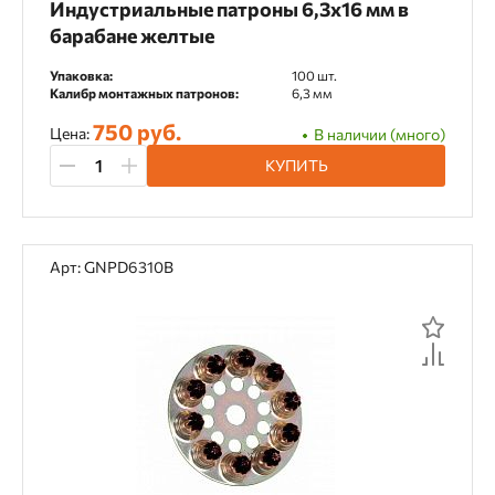
Индустриальные патроны 6,3х16 мм в
барабане желтые
Цвет
Упаковка:
100 шт.
Калибр монтажных патронов:
6,3 мм
Белый
Желтый
Зеленый
750 руб.
Цена:
В наличии (много)
Коричневый
Красный
Оранжевый
КУПИТЬ
Синий
Черный
Арт: GNPD6310B
Ширина полотна
80 мм
10 мм
22 мм
28 мм
32 мм
34 мм
35 мм
45 мм
50 мм
50/30 мм
54 мм
55 мм
57 мм
65 мм
68 мм
69 мм