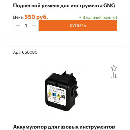
70 мм
72 мм
75 мм
77 мм
Подвесной ремень для инструмента GNG
8 мм
80 мм
82 мм
85 мм
550 руб.
Цена:
В наличии (много)
9 мм
9.5 мм
92 мм
от 4 до 13 мм
КУПИТЬ
от 6 до 83 мм
Арт: 650080
Глубина сверления
100 мм
101 мм
12 мм
150 мм
18 мм
200 мм
23 мм
24 мм
25 мм
250 мм
28 мм
30 мм
300 мм
33 мм
34 мм
35 мм
350 мм
36 мм
39 мм
390 мм
Аккумулятор для газовых инструментов