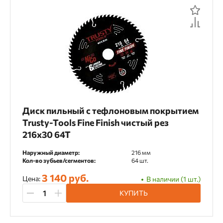
Стволы, насадки, магазины
Фреза алмазная
Хвостовики
Чашки шлифовальные
Шлифовальные круги
Диск пильный с тефлоновым покрытием
Материал применения
Trusty-Tools Fine Finish чистый рез
216х30 64T
OSB
Алюминий
Арматура
Наружный диаметр:
216 мм
Армированный бетон
Асфальт
Кол-во зубьев/сегментов:
64 шт.
Базальт
Бетон
Бордюрный камень
3 140 руб.
Цена:
В наличии (1 шт.)
КУПИТЬ
Газобетон
Гипсокартон
Гранит
Гранитная плитка
Дерево
ДСП