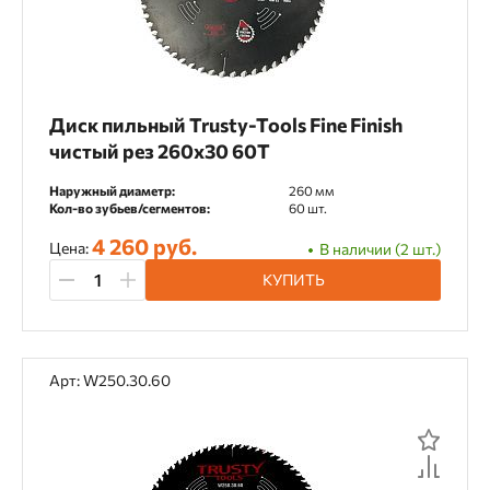
Для шуруповертов
Для электрорубанка
Заточка алмазных дисков
Монтаж теплоизоляции
Диск пильный Trusty-Tools Fine Finish
чистый рез 260х30 60T
Наружный диаметр:
260 мм
Категория товара
Кол-во зубьев/сегментов:
60 шт.
4 260 руб.
Адаптеры и переходники
Цена:
В наличии (2 шт.)
КУПИТЬ
Аккумуляторы и ЗУ
Аксессуары
Биты
Буры SDS-plus
Воск технический
Держатели
Диски алмазные
Арт: W250.30.60
Инструмент для заточки
Кольца переходные
Кондукторы