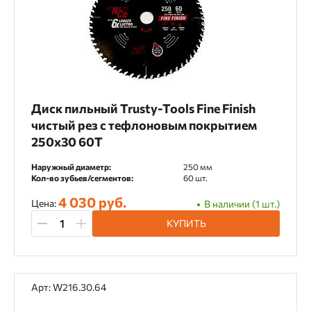
Коронки алмазные
Крепления для алмазных установок
Насадки
Насадки-удлинители
Ножи для электрорубанка
Диск пильный Trusty-Tools Fine Finish
чистый рез с тефлоновым покрытием
Отрезные диски
Переходники
250х30 60T
Пильные диски
Полотна для реноватора
Наружный диаметр:
250 мм
Кол-во зубьев/сегментов:
60 шт.
Пороховые патроны
Пылеудалители
4 030 руб.
Цена:
В наличии (1 шт.)
Расходники
Сверла
КУПИТЬ
Сверла ступенчатые
Сверла центрирующие
Арт: W216.30.64
Средства для ухода за инструментом