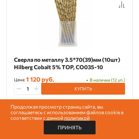
Сверла по металлу 3.5*70(39)мм (10шт)
Hilberg Cobalt 5% TOP, CO035-10
1 120 руб.
Цена:
В наличии (12 уп.)
КУПИТЬ
Продолжая просмотр страниц сайта, вы
Показать
1081
товаров
соглашаетесь с использованием файлов cookie в
Арт: CO032-10
соответствии с данной
политикой
ПРИНЯТЬ