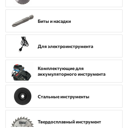
Назначение
Биты и насадки
Для аккумуляторных пистолетов
Для алмазных дисков
Для бензорезов
Для электроинструмента
Для газовых пистолетов
Для гравировальных машин
Для дрелей
Комплектующие для
аккумуляторного инструмента
Для дрелей алмазного сверления
Для камнерезных станков
Для коронок
Стальные инструменты
Для машин алмазного бурения
Для мозаично-шлифовальной машины
Твердосплавный инструмент
Для монтажной пилы