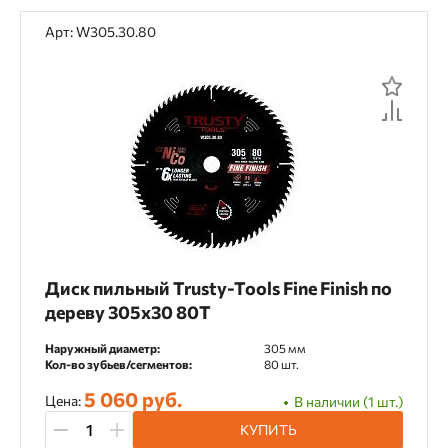
Камень
Керамика
Керамогранит
Арт: W305.30.80
Кирпич
Клинкерный кирпич
Композитные панели
Ламинат
Ламинированные плиты
Металл
Мозаика
Мрамор
Мраморная плитка
Нержавеющая сталь
Паркет
Песчаник
Пластик
Диск пильный Trusty-Tools Fine Finish по
дереву 305х30 80T
Плиточный клей
Сварочные швы
Наружный диаметр:
305 мм
Сталь
Стекло
Сэндвич-панели
Кол-во зубьев/сегментов:
80 шт.
Тонколистовой металл
5 060 руб.
Цена:
В наличии (1 шт.)
КУПИТЬ
Тротуарная плитка
Фанера
Фарфор