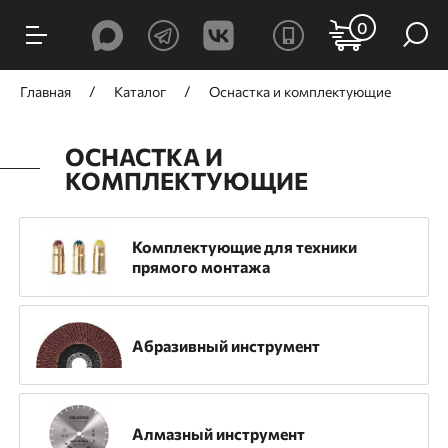
ФИЛЬТРЫ
0
Цена, ₽
Главная
Каталог
Оснастка и комплектующие
ОСНАСТКА И
КОМПЛЕКТУЮЩИЕ
от
до
Комплектующие для техники
прямого монтажа
Производитель
GNG
TOUA
Trusty-Tools
HILBERG
Абразивный инструмент
Mr. Logo
Mr. Экономик
RinG
TRIO-DIAMOND
Гефест
ЗУБР
Алмазный инструмент