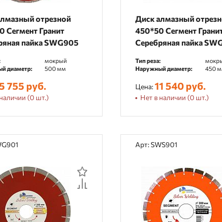
алмазный отрезной
Диск алмазный отрез
0 Сегмент Гранит
450*50 Сегмент Грани
ряная пайка SWG905
Серебряная пайка SW
:
мокрый
Тип реза:
мокр
й диаметр:
500 мм
Наружный диаметр:
450 
5 755 руб.
11 540 руб.
Цена:
наличии (0 шт.)
Нет в наличии (0 шт.)
WG901
Арт: SWS901