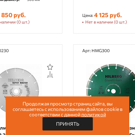
 850 руб.
4 125 руб.
Цена:
наличии (0 шт.)
Нет в наличии (0 шт.)
10230
Арт: HMG300
Продолжая просмотр страниц сайта, вы
соглашаетесь с использованием файлов cookie в
соответствии с данной
политикой
ПРИНЯТЬ
алмазный отрезной
Диск алмазный отрез
,23 Hilberg Super
300*25,4*10 Hilberg Г