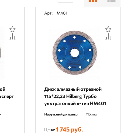
30
Арт: HM401
60
90
ной
Диск алмазный отрезной
ксперт
115*22,23 Hilberg Турбо
ультратонкий х-тип HM401
м
Наружный диаметр:
115 мм
1 745 руб.
Цена: