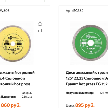
По цене
TW506
Арт: EG352
По наличию
По рейтингу
По отзывам
алмазный отрезной
Диск алмазный отрез
5,4 Сплошной
125*22,23 Сплошной Э
тонкий hot press
Гранит hot press EG352
06
:
мокрый
Наружный диаметр:
125 м
й диаметр:
230 мм
 860 руб.
895 руб.
Цена: