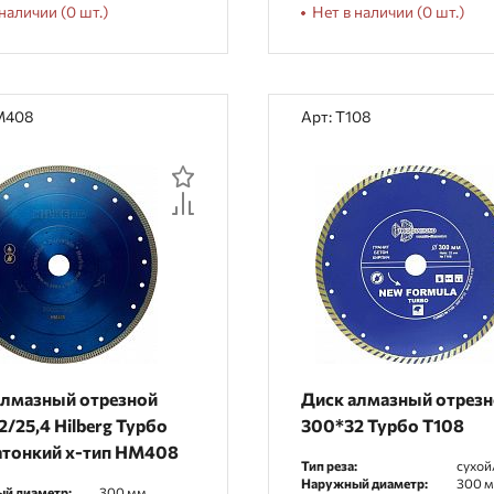
наличии (0 шт.)
Нет в наличии (0 шт.)
M408
Арт: T108
алмазный отрезной
Диск алмазный отрез
/25,4 Hilberg Турбо
300*32 Турбо T108
атонкий х-тип HM408
Тип реза:
сухой
Наружный диаметр:
300 
й диаметр:
300 мм