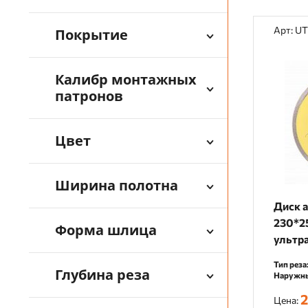
Арт: U
Покрытие
Калибр монтажных
патронов
Цвет
Ширина полотна
Диск 
230*2
Форма шлица
ультра
UTW5
Тип реза
Глубина реза
Наружны
2
Цена: