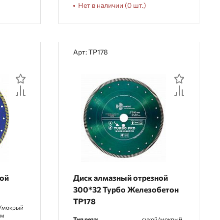
Нет в наличии (0 шт.)
Арт: TP178
ной
Диск алмазный отрезной
300*32 Турбо Железобетон
TP178
/мокрый
мм
Тип реза:
сухой/мокрый