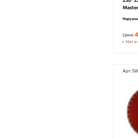
Maste
Наружны
4
Цена:
Нет в 
Арт: S