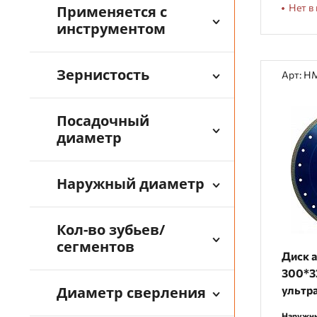
Нет в 
Применяется с
инструментом
Зернистость
Арт: H
Посадочный
диаметр
Наружный диаметр
Кол-во зубьев/
сегментов
Диск 
300*32
Диаметр сверления
ультр
Наружны