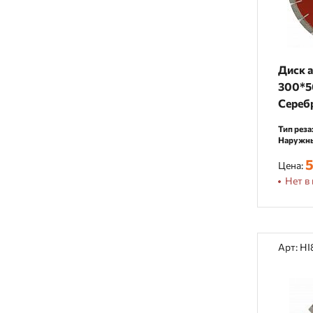
Диск 
300*5
Сереб
Тип реза
Наружны
5
Цена:
Нет в 
Арт: H