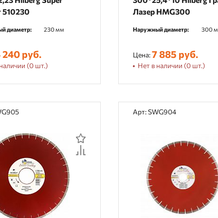
r 510230
Лазер HMG300
й диаметр:
230 мм
Наружный диаметр:
300 
 240 руб.
7 885 руб.
Цена:
наличии (0 шт.)
Нет в наличии (0 шт.)
WG905
Арт: SWG904