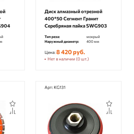
ной
Диск алмазный отрезной
т
400*50 Сегмент Гранит
G904
Серебряная пайка SWG903
ый
Тип реза:
мокрый
мм
Наружный диаметр:
400 мм
8 420 руб.
Цена:
Нет в наличии (0 шт.)
Арт: KG131