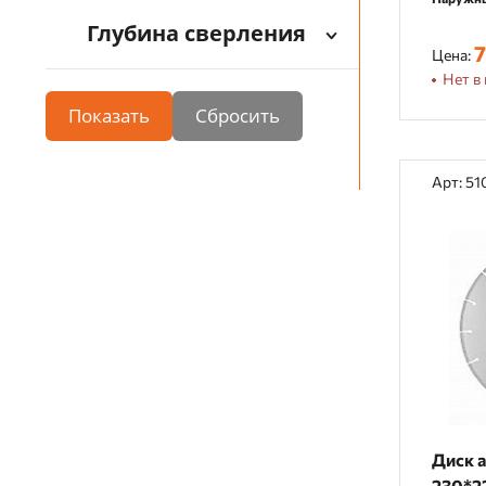
Глубина сверления
7
Цена:
Нет в 
Показать
Арт: 5
Диск 
230*22