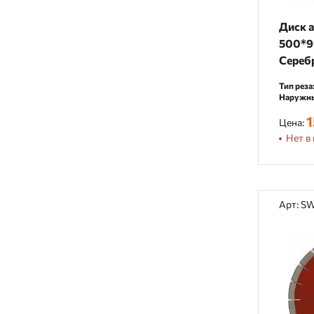
Диск 
500*9
Сереб
Тип реза
Наружны
1
Цена:
Нет в 
Арт: S