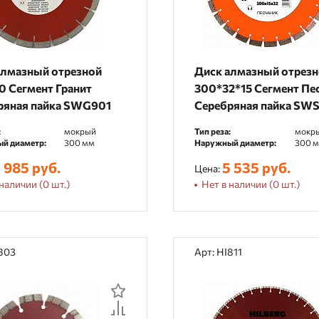
алмазный отрезной
Диск алмазный отрез
0 Сегмент Гранит
300*32*15 Сегмент Пе
ряная пайка SWG901
Серебряная пайка SW
:
мокрый
Тип реза:
мокр
й диаметр:
300 мм
Наружный диаметр:
300 
 985 руб.
5 535 руб.
Цена:
наличии (0 шт.)
Нет в наличии (0 шт.)
I803
Арт: HI811