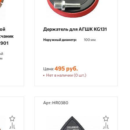
ной
Держатель для АГШК KG131
счаник
Наружный диаметр:
100 мм
S901
ый
мм
495 руб.
Цена:
Нет в наличии (0 шт.)
Арт: HR0380