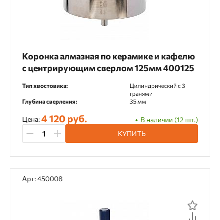
Для шуруповертов
Для электрорубанка
Заточка алмазных дисков
Монтаж теплоизоляции
Коронка алмазная по керамике и кафелю
с центрирующим сверлом 125мм 400125
Тип хвостовика:
Цилиндрический c 3
Категория товара
гранями
Глубина сверления:
35 мм
Адаптеры и переходники
4 120 руб.
Цена:
В наличии (12 шт.)
Аккумуляторы и ЗУ
Аксессуары
Биты
КУПИТЬ
Буры SDS-plus
Воск технический
Держатели
Диски алмазные
Арт: 450008
Инструмент для заточки
Кольца переходные
Кондукторы