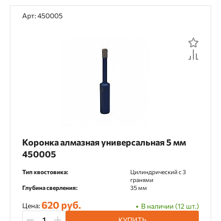
Камень
Керамика
Керамогранит
Арт: 450005
Кирпич
Клинкерный кирпич
Композитные панели
Ламинат
Ламинированные плиты
Металл
Мозаика
Мрамор
Мраморная плитка
Нержавеющая сталь
Паркет
Песчаник
Пластик
Коронка алмазная универсальная 5 мм
450005
Плиточный клей
Сварочные швы
Тип хвостовика:
Цилиндрический c 3
Сталь
Стекло
Сэндвич-панели
гранями
Глубина сверления:
35 мм
Тонколистовой металл
620 руб.
Цена:
В наличии (12 шт.)
Тротуарная плитка
Фанера
Фарфор
КУПИТЬ