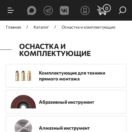
ФИЛЬТРЫ
0
Цена, ₽
Главная
Каталог
Оснастка и комплектующие
ОСНАСТКА И
КОМПЛЕКТУЮЩИЕ
от
до
Комплектующие для техники
прямого монтажа
Производитель
GNG
TOUA
Trusty-Tools
HILBERG
Абразивный инструмент
Mr. Logo
Mr. Экономик
RinG
TRIO-DIAMOND
Гефест
ЗУБР
Алмазный инструмент