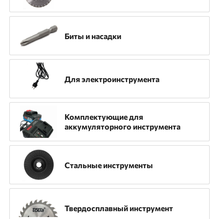
Назначение
Биты и насадки
Для аккумуляторных пистолетов
Для алмазных дисков
Для бензорезов
Для электроинструмента
Для газовых пистолетов
Для гравировальных машин
Для дрелей
Комплектующие для
аккумуляторного инструмента
Для дрелей алмазного сверления
Для камнерезных станков
Для коронок
Стальные инструменты
Для машин алмазного бурения
Для мозаично-шлифовальной машины
Твердосплавный инструмент
Для монтажной пилы