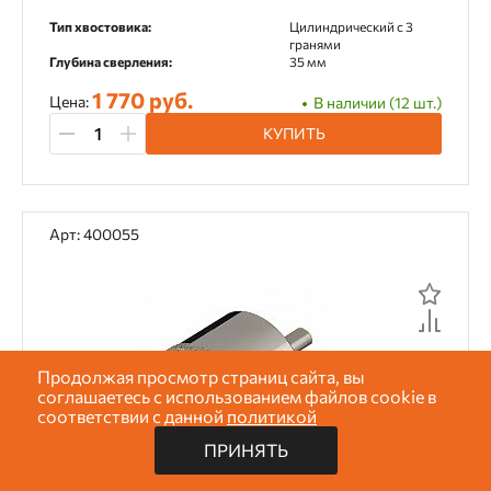
Тип хвостовика:
Цилиндрический c 3
гранями
Глубина сверления:
35 мм
1 770 руб.
Цена:
В наличии (12 шт.)
КУПИТЬ
Арт: 400055
Продолжая просмотр страниц сайта, вы
Показать
1081
товаров
соглашаетесь с использованием файлов cookie в
соответствии с данной
политикой
ПРИНЯТЬ