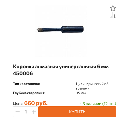
Стволы, насадки, магазины
Фреза алмазная
Хвостовики
Чашки шлифовальные
Шлифовальные круги
Материал применения
Коронка алмазная универсальная 6 мм
450006
OSB
Алюминий
Арматура
Тип хвостовика:
Цилиндрический c 3
гранями
Армированный бетон
Асфальт
Глубина сверления:
35 мм
Базальт
Бетон
Бордюрный камень
660 руб.
Цена:
В наличии (12 шт.)
КУПИТЬ
Газобетон
Гипсокартон
Гранит
Гранитная плитка
Дерево
ДСП