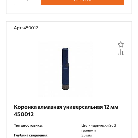
Фиброцемент
Цветной металл
Чугун
Шифер
Арт: 450012
Длина
1 метр
10 мм
100 мм
1000 мм
101 мм
102 мм
105 мм
109 мм
11 мм
110 мм
117 мм
125 мм
133 мм
142 мм
149 мм
150 мм
Коронка алмазная универсальная 12 мм
151 мм
16 мм
160 мм
18 мм
450012
190 мм
200 мм
210 мм
260 мм
Тип хвостовика:
Цилиндрический c 3
гранями
300 мм
310 мм
34 мм
360 мм
Глубина сверления:
35 мм